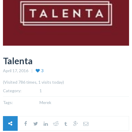
Talenta
April 17, 2016
3
(Visited 786 times, 1 visits today)
Category:
1
Tags:
Merek